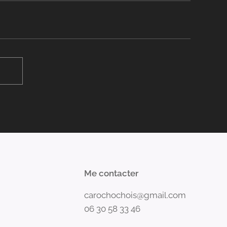
Me contacter
carochochois@gmail.com
06 30 58 33 46