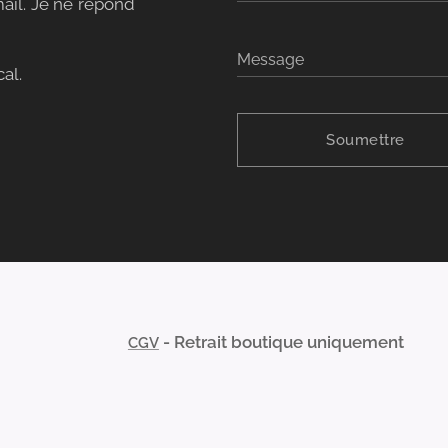
ail. Je ne répond
Message
al.
Soumettre
- Retrait boutique uniquement
CGV