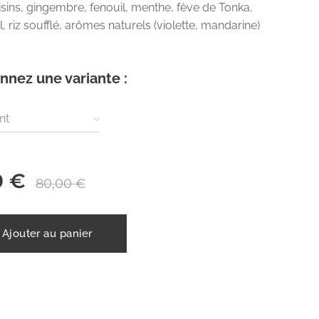
isins, gingembre, fenouil, menthe, fève de Tonka,
l, riz soufflé, arômes naturels (violette, mandarine)
nnez une variante :
nt
0
€
80,00
€
Ajouter au panier