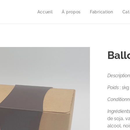
Accueil
À propos
Fabrication
Cat
Ball
Description
Poids
: 1kg
Condition
Ingrédients
de soja, va
alcool, no