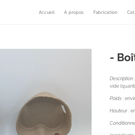
Accueil
À propos
Fabrication
Cat
- Boî
Description 
vide (quanti
Poids
: env
Hauteur
: 
Conditionn