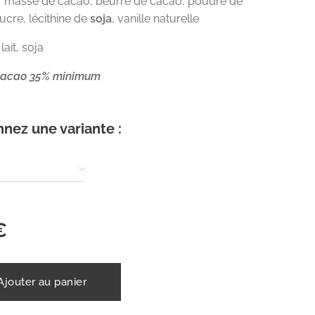
:
masse de cacao, beurre de cacao, poudre de
sucre, lécithine de
soja
, vanille naturelle
lait, soja
 cacao 35% minimum
nnez une variante :
€
Ajouter au panier