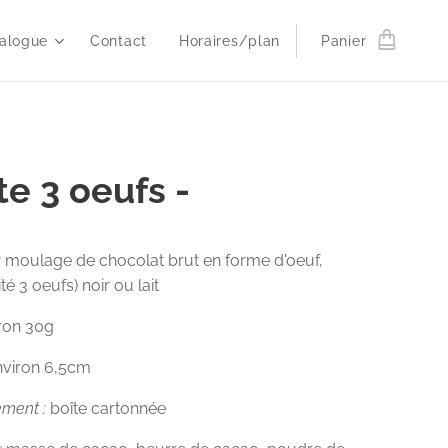
alogue
Contact
Horaires/plan
Panier
te 3 oeufs -
:
moulage de chocolat brut en forme d'oeuf,
té 3 oeufs) noir ou lait
iron 30g
environ 6,5cm
ement :
boîte cartonnée