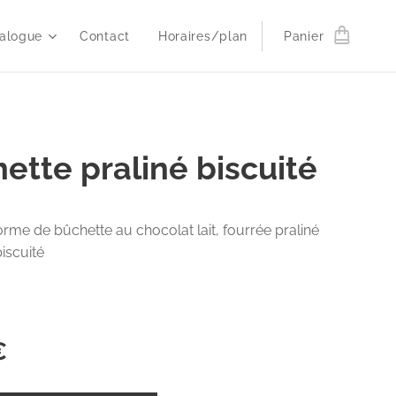
alogue
Contact
Horaires/plan
Panier
ette praliné biscuité
orme de bûchette au chocolat lait, fourrée praliné
iscuité
€