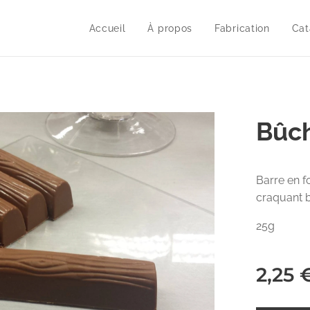
Accueil
À propos
Fabrication
Cat
Bûch
Barre en f
craquant b
25g
2,25