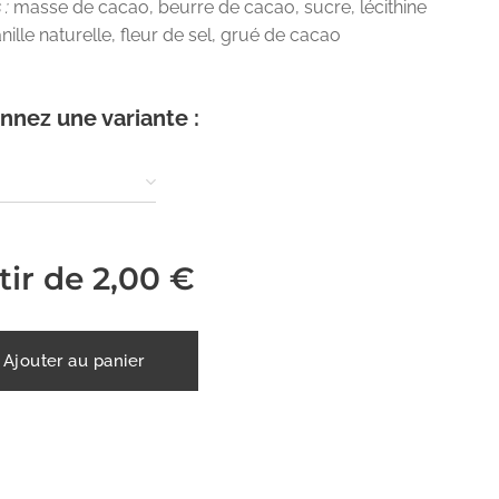
 :
masse de cacao, beurre de cacao, sucre, lécithine
nille naturelle, fleur de sel, grué de cacao
nnez une variante :
tir de
2,00
€
Ajouter au panier