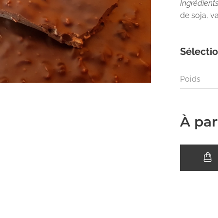
Ingrédients
de soja, va
Sélectio
Poids
À par