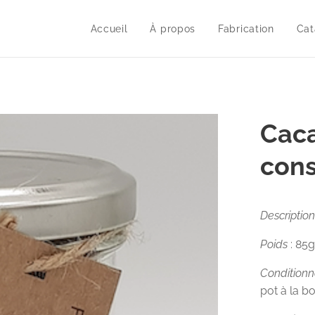
Accueil
À propos
Fabrication
Cat
Caca
cons
Description
Poids
: 85
Condition
pot à la b