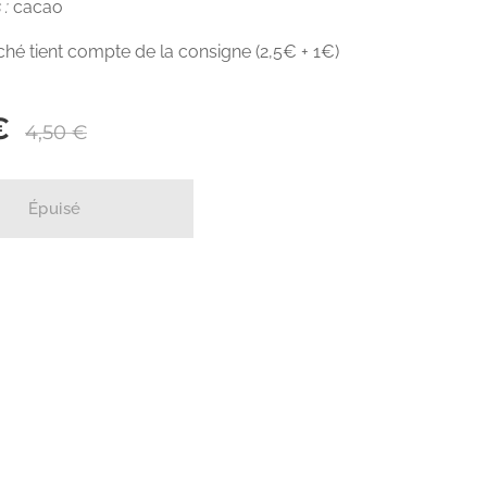
 :
cacao
fiché tient compte de la consigne (2,5€ + 1€)
€
4,50
€
Épuisé