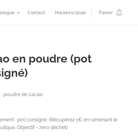
alogue
Contact
Horaires/plan
Panier
o en poudre (pot
igné)
 :
poudre de cacao
g
nement :
pot consigné. (Récupérez 1€ en ramenant le
outique. Objectif = zéro déchet)