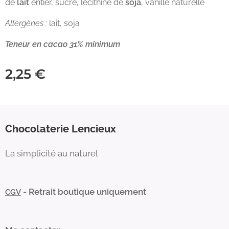
de
lait
entier, sucre, lécithine de
soja
, vanille naturelle
Allergènes :
lait, soja
Teneur en cacao 31% minimum
2,25
€
Chocolaterie Lencieux
La simplicité au naturel
- Retrait boutique uniquement
CGV