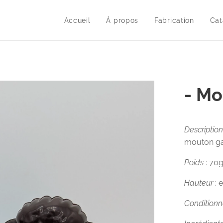
Accueil
À propos
Fabrication
Cat
- Mo
Description
mouton gar
Poids
: 70
Hauteur
: 
Condition