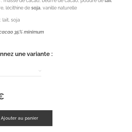
 :
masse de cacao, beurre de cacao, poudre de
lait
re, lécithine de
soja
, vanille naturelle
:
lait, soja
 cacao 35% minimum
nnez une variante :
€
Ajouter au panier