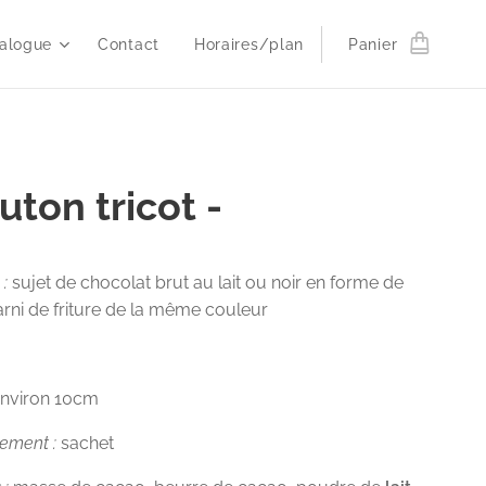
alogue
Contact
Horaires/plan
Panier
uton tricot -
 :
sujet de chocolat brut au lait ou noir en forme de
ni de friture de la même couleur
g
environ 10cm
nement :
sachet