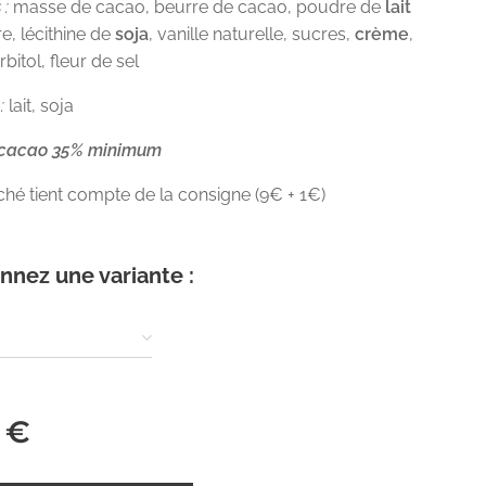
 :
masse de cacao, beurre de cacao, poudre de
lait
re, lécithine de
soja
, vanille naturelle, sucres,
crème
,
orbitol, fleur de sel
:
lait, soja
 cacao 35% minimum
fiché tient compte de la consigne (9€ + 1€)
nnez une variante :
€