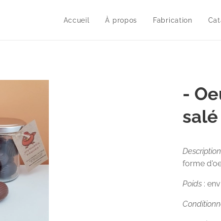
Accueil
À propos
Fabrication
Cat
- Oe
salé
Description
forme d'o
Poids
: en
Condition