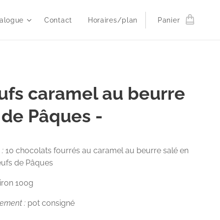
alogue
Contact
Horaires/plan
Panier
ufs caramel au beurre
 de Pâques -
 :
10 chocolats fourrés au caramel au beurre salé en
eufs de Pâques
viron 100g
nement :
pot consigné