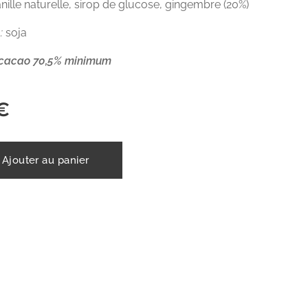
anille naturelle, sirop de glucose, gingembre (20%)
:
soja
 cacao 70,5% minimum
€
Ajouter au panier