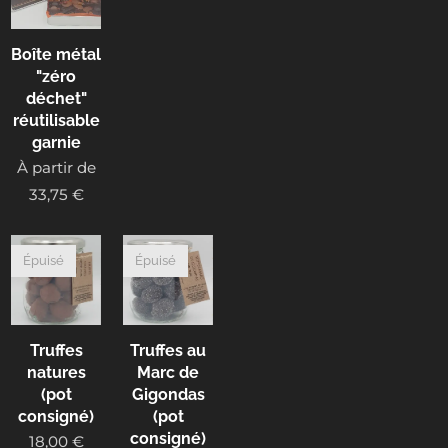
Boîte métal
"zéro
déchet"
réutilisable
garnie
À partir de
33,75
€
Épuisé
Épuisé
Truffes
Truffes au
natures
Marc de
(pot
Gigondas
consigné)
(pot
consigné)
18,00
€