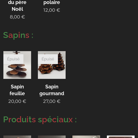
du père
polaire
Noël
12,00
€
8,00
€
S
a
p
i
n
s
:
Épuisé
Épuisé
Sapin
Sapin
feuille
gourmand
20,00
€
27,00
€
P
r
o
d
u
i
t
s
s
p
é
c
i
a
u
x
: