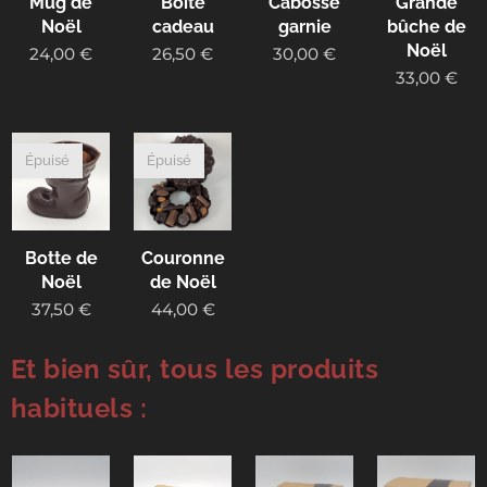
Mug de
Boîte
Cabosse
Grande
Noël
cadeau
garnie
bûche de
Noël
24,00
€
26,50
€
30,00
€
33,00
€
Épuisé
Épuisé
Botte de
Couronne
Noël
de Noël
37,50
€
44,00
€
Et bien sûr, tous les produits
habituels :