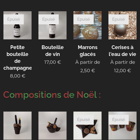
Épuisé
Épuisé
Épuisé
Épuisé
Petite
Bouteille
Marrons
Cerises à
bouteille
de vin
glacés
l'eau de vie
de
17,00
€
À partir de
À partir de
champagne
2,50
€
12,00
€
8,00
€
C
o
m
p
o
s
i
t
i
o
n
s
d
e
N
o
ë
l
:
Épuisé
Épuisé