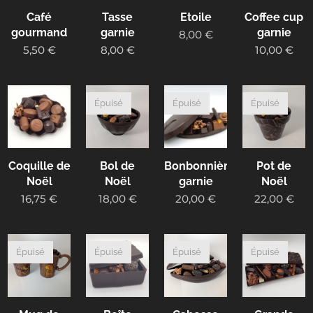
Café
Tasse
Etoile
Coffee cup
gourmand
garnie
garnie
8,00
€
5,50
€
8,00
€
10,00
€
Épuisé
Épuisé
Épuisé
Coquille de
Bol de
Bonbonnière
Pot de
Noël
Noël
garnie
Noël
16,75
€
18,00
€
20,00
€
22,00
€
Épuisé
Épuisé
Épuisé
Épuisé