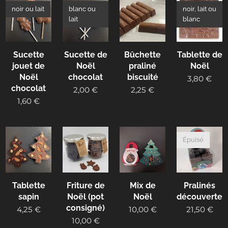
noir ou lait
blanc ou
noir, lait ou
lait
blanc
Sucette
Sucette de
Bûchette
Tablette de
jouet de
Noël
praliné
Noël
Noël
chocolat
biscuité
3,80
€
chocolat
2,00
€
2,25
€
1,60
€
Épuisé
Tablette
Friture de
Mix de
Pralinés
sapin
Noël (pot
Noël
découverte
consigné)
4,25
€
10,00
€
21,50
€
10,00
€