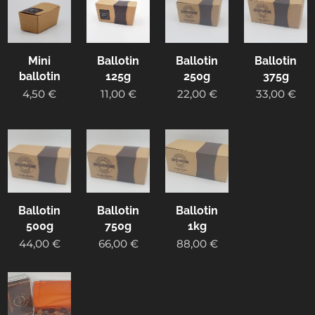
Mini
Ballotin
Ballotin
Ballotin
ballotin
125g
250g
375g
4,50
€
11,00
€
22,00
€
33,00
€
Ballotin
Ballotin
Ballotin
500g
750g
1kg
44,00
€
66,00
€
88,00
€