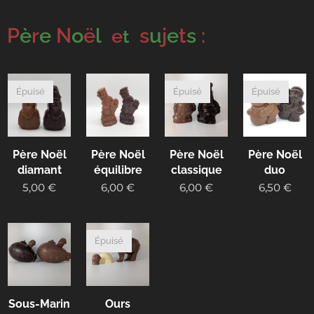
P
è
r
e
N
o
ë
l
s
u
j
e
t
s
:
e
t
Épuisé
Épuisé
Épuisé
Père Noël
Père Noël
Père Noël
Père Noël
diamant
équilibre
classique
duo
5,00
€
6,00
€
6,00
€
6,50
€
Épuisé
Sous-Marin
Ours